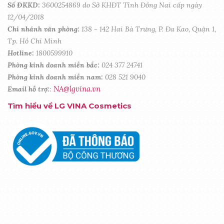
Số ĐKKD:
3600254869 do Sở KHĐT Tỉnh Đồng Nai cấp ngày
12/04/2018
Chi nhánh văn phòng:
138 - 142 Hai Bà Trưng, P. Đa Kao, Quận 1,
Tp. Hồ Chí Minh
Hotline:
1800599910
Phòng kinh doanh miền bắc:
024 377 24741
Phòng kinh doanh miền nam:
028 521 9040
NA@lgvina.vn
Email hỗ trợ:
:
Tìm hiểu về LG VINA Cosmetics