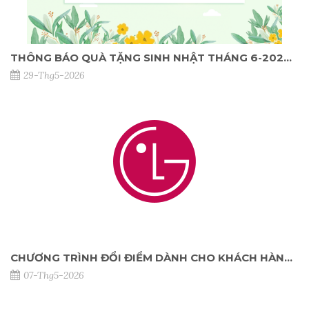
THÔNG BÁO QUÀ TẶNG SINH NHẬT THÁNG 6-2026 DÀNH CHO KHÁCH HÀNG TẠI NPP
29-Thg5-2026
CHƯƠNG TRÌNH ĐỔI ĐIỂM DÀNH CHO KHÁCH HÀNG CÁ NHÂN TẠI NPP_ĐỢT 1 2026
07-Thg5-2026