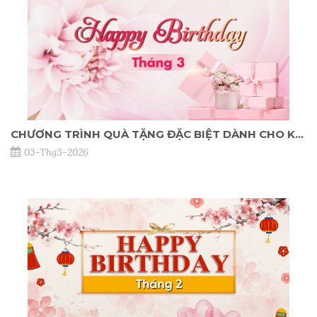
CHƯƠNG TRÌNH QUÀ TẶNG ĐẶC BIỆT DÀNH CHO KHÁCH HÀNG SINH NHẬT THÁNG 03/2026
03-Thg3-2026