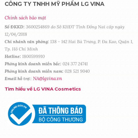
CÔNG TY TNHH MỸ PHẨM LG VINA
Chính sách bảo mật
Số ĐKKD:
3600254869 do Sở KHĐT Tỉnh Đồng Nai cấp ngày
12/04/2018
Chi nhánh văn phòng:
138 - 142 Hai Bà Trưng, P. Đa Kao, Quận 1,
Tp. Hồ Chí Minh
Hotline:
1800599910
Phòng kinh doanh miền bắc:
024 377 24741
Phòng kinh doanh miền nam:
028 521 9040
NA@lgvina.vn
Email hỗ trợ:
:
Tìm hiểu về LG VINA Cosmetics