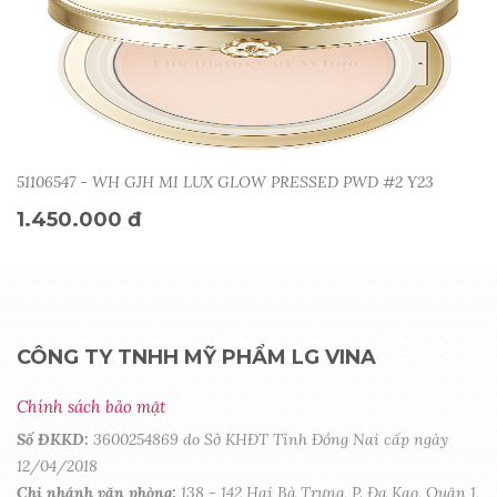
51106547 - WH GJH MI LUX GLOW PRESSED PWD #2 Y23
1.450.000 đ
CÔNG TY TNHH MỸ PHẨM LG VINA
Chính sách bảo mật
Số ĐKKD:
3600254869 do Sở KHĐT Tỉnh Đồng Nai cấp ngày
12/04/2018
Chi nhánh văn phòng:
138 - 142 Hai Bà Trưng, P. Đa Kao, Quận 1,