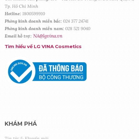
Tp. Hồ Chí Minh
Hotline:
1800599910
Phòng kinh doanh miền bắc:
024 377 24741
Phòng kinh doanh miền nam:
028 521 9040
NA@lgvina.vn
Email hỗ trợ:
:
Tìm hiểu về LG VINA Cosmetics
KHÁM PHÁ
Tin tức & Khuyến mãi