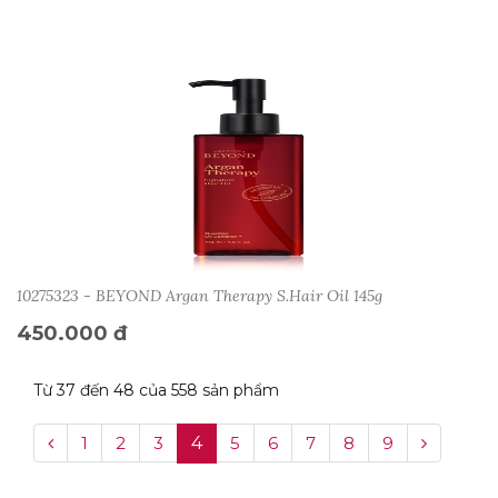
10275323 - BEYOND Argan Therapy S.Hair Oil 145g
450.000 đ
Từ 37 đến 48 của 558 sản phẩm
1
2
3
4
5
6
7
8
9