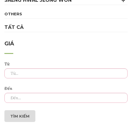
SAENG HWAL JEONG WON
OTHERS
TẤT CẢ
GIÁ
Từ
Đến
TÌM KIẾM