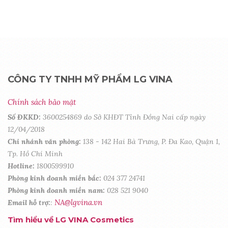
CÔNG TY TNHH MỸ PHẨM LG VINA
Chính sách bảo mật
Số ĐKKD:
3600254869 do Sở KHĐT Tỉnh Đồng Nai cấp ngày
12/04/2018
Chi nhánh văn phòng:
138 - 142 Hai Bà Trưng, P. Đa Kao, Quận 1,
Tp. Hồ Chí Minh
Hotline:
1800599910
Phòng kinh doanh miền bắc:
024 377 24741
Phòng kinh doanh miền nam:
028 521 9040
NA@lgvina.vn
Email hỗ trợ:
:
Tìm hiểu về LG VINA Cosmetics