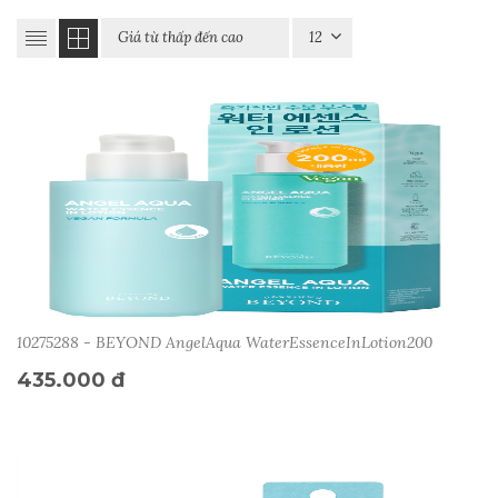
10275288 - BEYOND AngelAqua WaterEssenceInLotion200
435.000 đ